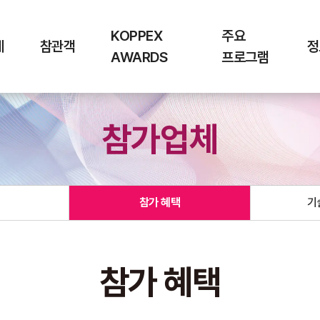
KOPPEX
주요
체
참관객
정
AWARDS
프로그램
참가업체
참가 혜택
기
참가 혜택