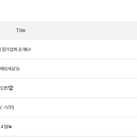
Title
체 참가업체 공개!!🎉
확인해보세요🚀
 오픈!🏆
~1/31)
 4일!💫