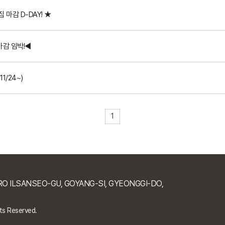
 마감 D-DAY! ★
마감 임박!◀
1/24~)
1
-RO ILSANSEO-GU, GOYANG-SI, GYEONGGI-DO,
ts Reserved.