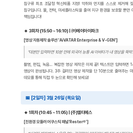
침구류 최초 조달청 혁신제품 지정! 악취와 먼지를 스스로 제거해 
침구입니다. 물, 전력, 미세플라스틱을 줄여 지구 환경을 보호할 뿐만
책임집니다!
🔹 3회차 (15:50 ~ 16:10) | ㈜에이아이파크
[영상 자동제작 솔루션 'AiVATAR Enterprise & V-GEN']
"대본만 입력하면 10분 만에 외국어 능통 AI 아바타가 내 영상을 뚝딱?
촬영, 편집, 녹음... 복잡한 영상 제작은 이제 끝! 텍스트만 입력하면 
영상이 완성됩니다. 3주 걸리던 영상 제작을 단 10분으로 줄여주는 마
데모를 통해 직접 두 눈으로 확인해 보세요!
📅 [2일차] 3월 26일 (목요일)
🔹 1회차 (10:45 ~ 11:05) | (주)엘티에스
[친환경 모듈러 어쿠스틱 패널‘Rester®’]