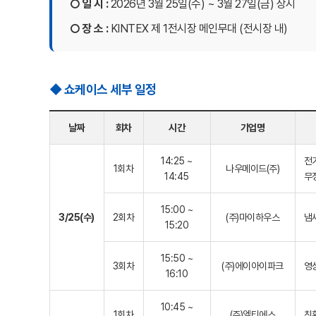
○ 일 시 :
2026년 3월 25일(수) ~ 3월 27일(금) 상시
○ 장 소 :
KINTEX 제 1전시장 메인무대 (전시장 내)
◆ 쇼케이스 세부 일정
날짜
회차
시간
기업명
14:25 ~
전
1회차
나우메이드(주)
14:45
무
15:00 ~
3/25(수)
2회차
(주)마이하우스
냄
15:20
15:50 ~
3회차
(주)에이아이파크
영
16:10
10:45 ~
1회차
(주)엘티에스
친