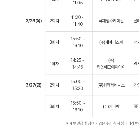
11:05
11:20 ~
3/26(목)
2회차
국제방수케미칼
폴
11:40
15:50 ~
3회차
(주)케이에스피
전
16:10
14:25 ~
(주)
1회차
AI
14:45
티엔에프에이아이
15:00 ~
3/27(금)
2회차
(주)워터제네시스
개
15:20
15:50 ~
3회차
(주)애니락
BF
16:10
※ 세부 일정 및 참여 기업은 주최 측 사정에 따라 변