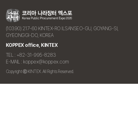
(10390) 217-60 KINTEX-RO ILSANSEO-GU, GOYANG-SI,
GYEONGGI-DO, KOREA
KOPPEX office, KINTEX
TEL : +82-31-995-8283
E-MAIL : koppex@koppex.com
Copyright ⓒ KINTEX. All Rights Reserved.