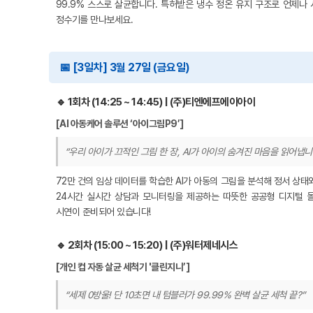
99.9% 스스로 살균합니다. 특허받은 냉수 정온 유지 구조로 언제나
정수기를 만나보세요.
📅 [3일차] 3월 27일 (금요일)
🔹 1회차 (14:25 ~ 14:45) | (주)티엔에프에이아이
[AI 아동케어 솔루션 ‘아이그림P9’]
“우리 아이가 끄적인 그림 한 장, AI가 아이의 숨겨진 마음을 읽어냅니
72만 건의 임상 데이터를 학습한 AI가 아동의 그림을 분석해 정서 상태
24시간 실시간 상담과 모니터링을 제공하는 따뜻한 공공형 디지털 
시연이 준비되어 있습니다!
🔹 2회차 (15:00 ~ 15:20) | (주)워터제네시스
[개인 컵 자동 살균 세척기 '클린지니’]
“세제 0방울! 단 10초면 내 텀블러가 99.99% 완벽 살균 세척 끝?”