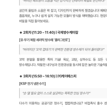
“버려진 페트병이 소음을 먹는 감각적인 인테리어 패널로 변신하다!”
공간의 울림과 소음은 꽉 잡고, 디자인까지 완벽하게 챙겼습니다! 폐페
흡음재로, 누구나 쉽게 설치 가능한 모듈러 방식을 채택했습니다. 현장
비밀을 직접 들어보세요.
🔹 2회차 (11:20 ~ 11:40) | 국제방수케미칼
[유·무기 복합 세라믹 방수재 ‘폴리그린E’]
“버려지던 '꼬막 껍데기'가 완벽한 친환경 방수재가 되어 돌아왔다!”
꼬막 분말을 활용한 특허 기술! 옥상, 교량, 상하수도 등 모든
방수재입니다. 탁월한 내구성과 친환경성을 동시에 잡은 놀라운 기술력
🔹 3회차 (15:50 ~ 16:10) | ㈜케이에스피
[KSP 전기 냉온수기]
“손 댈 필요 없이 스스로 살균하는 똑똑한 안심 정수기!”
다수가 이용하는 공공기관 정수기, 찝찝하셨나요? 비접촉식 출수 센