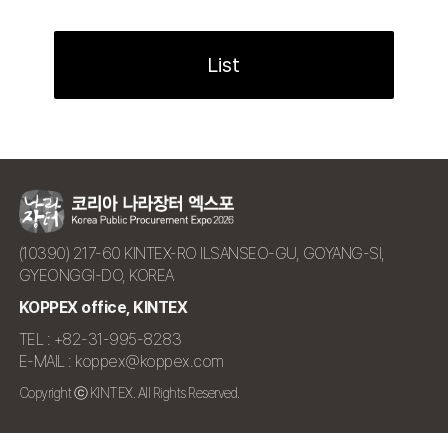
List
(10390) 217-60 KINTEX-RO ILSANSEO-GU, GOYANG-SI,
GYEONGGI-DO, KOREA
KOPPEX office, KINTEX
TEL : +82-31-995-8283
E-MAIL : koppex@koppex.com
Copyright ⓒ KINTEX. All Rights Reserved.