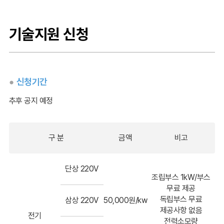
기술지원 신청
신청기간
추후 공지 예정
구 분
금액
비고
단상 220V
조립부스 1kW/부스
무료 제공
독립부스 무료
삼상 220V
50,000원/kw
제공사항 없음
전기
전력소모량