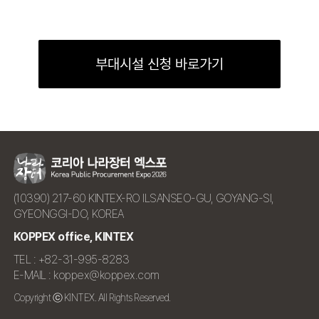
부대시설 신청 바로가기
(10390) 217-60 KINTEX-RO ILSANSEO-GU, GOYANG-SI,
GYEONGGI-DO, KOREA
KOPPEX office, KINTEX
TEL : +82-31-995-8283
E-MAIL : koppex@koppex.com
Copyright ⓒ KINTEX. All Rights Reserved.