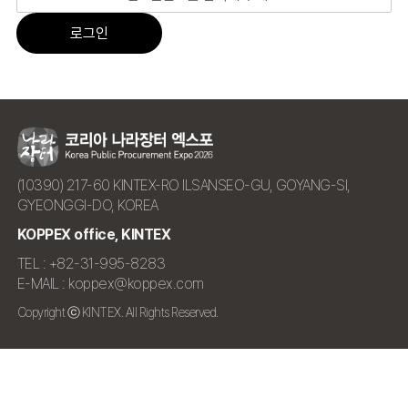
로그인
(10390) 217-60 KINTEX-RO ILSANSEO-GU, GOYANG-SI,
GYEONGGI-DO, KOREA
KOPPEX office, KINTEX
TEL : +82-31-995-8283
E-MAIL : koppex@koppex.com
Copyright ⓒ KINTEX. All Rights Reserved.